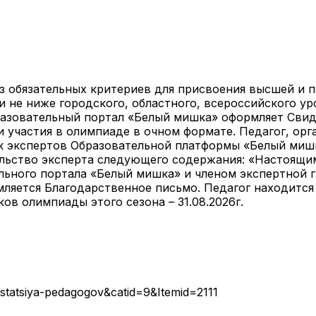
з обязательных критериев для присвоения высшей и 
и не ниже городского, областного, всероссийского ур
разовательный портал «Белый мишка» оформляет Свид
и участия в олимпиаде в очном формате. Педагог, ор
ок экспертов Образовательной платформы «Белый мишк
льство эксперта следующего содержания: «Настоящи
льного портала «Белый мишка» и членом экспертной 
ляется Благодарственное письмо. Педагог находится
ов олимпиады этого сезона – 31.08.2026г.
statsiya-pedagogov&catid=9&Itemid=2111