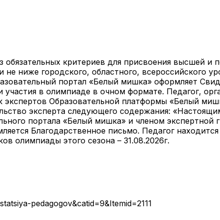
з обязательных критериев для присвоения высшей и 
и не ниже городского, областного, всероссийского ур
разовательный портал «Белый мишка» оформляет Свид
и участия в олимпиаде в очном формате. Педагог, ор
ок экспертов Образовательной платформы «Белый мишк
льство эксперта следующего содержания: «Настоящи
льного портала «Белый мишка» и членом экспертной 
ляется Благодарственное письмо. Педагог находится
ов олимпиады этого сезона – 31.08.2026г.
statsiya-pedagogov&catid=9&Itemid=2111