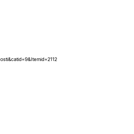
osti&catid=9&Itemid=2112