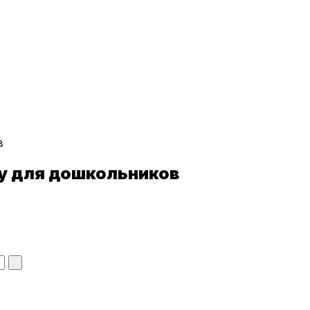
в
у для
дошкольников